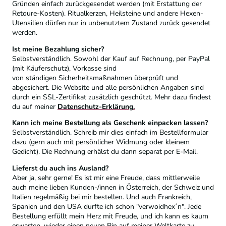
Gründen einfach zurückgesendet werden (mit Erstattung der
Retoure-Kosten). Ritualkerzen, Heilsteine und andere Hexen-
Utensilien dürfen nur in unbenutztem Zustand zurück gesendet
werden.
Ist meine Bezahlung sicher?
Selbstverständlich. Sowohl der Kauf auf Rechnung, per PayPal
(mit Käuferschutz), Vorkasse sind
von ständigen Sicherheitsmaßnahmen überprüft und
abgesichert. Die Website und alle persönlichen Angaben sind
durch ein SSL-Zertifikat zusätzlich geschützt. Mehr dazu findest
du auf meiner
Datenschutz-Erklärung.
Kann ich meine Bestellung als Geschenk einpacken lassen?
Selbstverständlich. Schreib mir dies einfach im Bestellformular
dazu (gern auch mit persönlicher Widmung oder kleinem
Gedicht). Die Rechnung erhälst du dann separat per E-Mail.
Lieferst du auch ins Ausland?
Aber ja, sehr gerne! Es ist mir eine Freude, dass mittlerweile
auch meine lieben Kunden-/innen in Österreich, der Schweiz und
Italien regelmäßig bei mir bestellen. Und auch Frankreich,
Spanien und den USA durfte ich schon "verwoidhex´n". Jede
Bestellung erfüllt mein Herz mit Freude, und ich kann es kaum
erwarten, wieder einen neuen Pin auf meiner Weltkarte zu