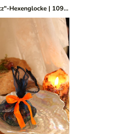
tz"-Hexenglocke
/39
|
109/57