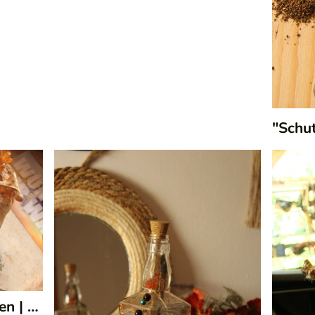
"Schut
en
|
113/30