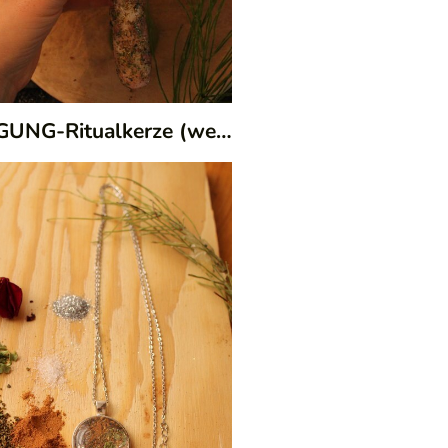
|
112/08
REINIGUNG-Ritualkerze (weiß)
|
109/49
68