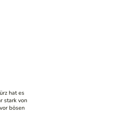
rz hat es
hr stark von
 vor bösen