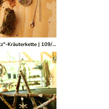
z"-Kräuterkette
|
109/02