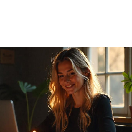
In der Hektik des Berufslebens ist es oft nicht leicht in seiner
eigenen, friedvollen Energie zu bleiben. Deadlines, Stress mit
Kollegen oder viel zu viel auf einmal...
Erfahre hier wie dich
ie du dir DEINE
dein Beruf energetisch beeinflusst
und w
ENERGIE wieder zurückholst
🔮💖