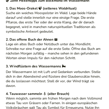
🌿 Zehn Hexentipps zum Bockmond im Wassermann
1. Das Moos-Orakel 🍃 (seltenes Waldritual)
Suche ein weiches Moospolster im Wald. Lege beide Hände
darauf und stelle innerlich nur eine einzige Frage. Die erste
Pflanze, das erste Tier oder der erste Klang, der dir danach
begegnet, wird in manchen naturspirituellen Traditionen als
symbolische Antwort gedeutet.
2. Das offene Buch der Ahnen 📖
Lege ein altes Buch oder Notizbuch unter das Mondlicht.
Schreibe nur eine Frage auf die erste Seite. Öffne das Buch am
nächsten Morgen zufällig – manche sehen in den gefundenen
Worten einen Impuls für den nächsten Schritt.
3. Windflüstern des Wassermanns 🌬️
Der Wassermann ist mit Luft und Gedanken verbunden. Stelle
dich in den Abendwind und flüstere drei Glaubenssätze hinein,
die du loslassen möchtest. Stell dir vor, der Wind trägt sie
davon.
4. Tauwasser sammeln 💧 (alter Brauch)
Wenn möglich, sammle am frühen Morgen nach dem Vollmond
etwas Tau von Gräsern oder Farnen. In einigen europäischen
Volksbräuchen galt Tau als Symbol für Erneuerung. Nutze ihn