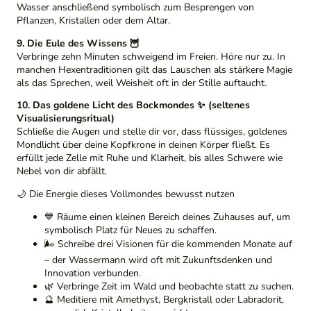
Wasser anschließend symbolisch zum Besprengen von
Pflanzen, Kristallen oder dem Altar.
9. Die Eule des Wissens 🦉
Verbringe zehn Minuten schweigend im Freien. Höre nur zu. In
manchen Hexentraditionen gilt das Lauschen als stärkere Magie
als das Sprechen, weil Weisheit oft in der Stille auftaucht.
10. Das goldene Licht des Bockmondes ✨ (seltenes
Visualisierungsritual)
Schließe die Augen und stelle dir vor, dass flüssiges, goldenes
Mondlicht über deine Kopfkrone in deinen Körper fließt. Es
erfüllt jede Zelle mit Ruhe und Klarheit, bis alles Schwere wie
Nebel von dir abfällt.
🌙 Die Energie dieses Vollmondes bewusst nutzen
💙 Räume einen kleinen Bereich deines Zuhauses auf, um
symbolisch Platz für Neues zu schaffen.
🌬️ Schreibe drei Visionen für die kommenden Monate auf
– der Wassermann wird oft mit Zukunftsdenken und
Innovation verbunden.
🌿 Verbringe Zeit im Wald und beobachte statt zu suchen.
🔮 Meditiere mit Amethyst, Bergkristall oder Labradorit,