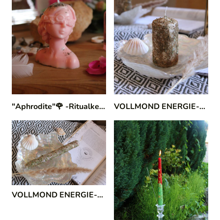
"Aphrodite"🌹 -Ritualkerze (innere Wahrheit)
|
124/18
VOLLMOND ENERGIE-Ritualkerze 🌕 (Stumpenkerze)
VOLLMOND ENERGIE-Ritualkerze
|
114/41