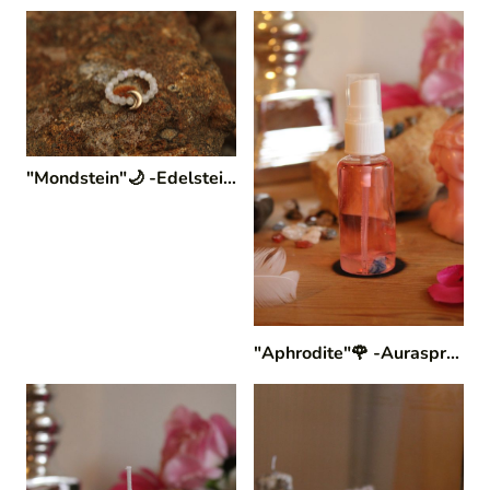
"Mondstein"🌙 -Edelstein Ring
|
124/28
"Aphrodite"🌹 -Auraspray (innere Wahrheit)