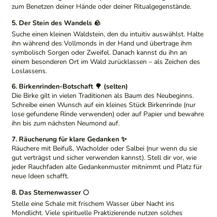
zum Benetzen deiner Hände oder deiner Ritualgegenstände.
5. Der Stein des Wandels 🪨
Suche einen kleinen Waldstein, den du intuitiv auswählst. Halte
ihn während des Vollmonds in der Hand und übertrage ihm
symbolisch Sorgen oder Zweifel. Danach kannst du ihn an
einem besonderen Ort im Wald zurücklassen – als Zeichen des
Loslassens.
6. Birkenrinden-Botschaft 🌳 (selten)
Die Birke gilt in vielen Traditionen als Baum des Neubeginns.
Schreibe einen Wunsch auf ein kleines Stück Birkenrinde (nur
lose gefundene Rinde verwenden) oder auf Papier und bewahre
ihn bis zum nächsten Neumond auf.
7. Räucherung für klare Gedanken ✨
Räuchere mit Beifuß, Wacholder oder Salbei (nur wenn du sie
gut verträgst und sicher verwenden kannst). Stell dir vor, wie
jeder Rauchfaden alte Gedankenmuster mitnimmt und Platz für
neue Ideen schafft.
8. Das Sternenwasser 🌕
Stelle eine Schale mit frischem Wasser über Nacht ins
Mondlicht. Viele spirituelle Praktizierende nutzen solches