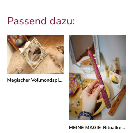
Passend dazu:
Magischer Vollmondspiegel 🌕✨
|
116/01
MEINE MAGIE-Ritualkerze
|