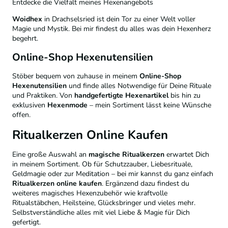
Entdecke die Vielfalt meines Hexenangebots
Woidhex
in Drachselsried ist dein Tor zu einer Welt voller
Magie und Mystik. Bei mir findest du alles was dein Hexenherz
begehrt.
Online-Shop Hexenutensilien
Stöber bequem von zuhause in meinem
Online-Shop
Hexenutensilien
und finde alles Notwendige für Deine Rituale
und Praktiken. Von
handgefertigte Hexenartikel
bis hin zu
exklusiven
Hexenmode
– mein Sortiment lässt keine Wünsche
offen.
Ritualkerzen Online Kaufen
Eine große Auswahl an
magische Ritualkerzen
erwartet Dich
in meinem Sortiment. Ob für Schutzzauber, Liebesrituale,
Geldmagie oder zur Meditation – bei mir kannst du ganz einfach
Ritualkerzen online kaufen
. Ergänzend dazu findest du
weiteres magisches Hexenzubehör wie kraftvolle
Ritualstäbchen, Heilsteine, Glücksbringer und vieles mehr.
Selbstverständliche alles mit viel Liebe & Magie für Dich
gefertigt.